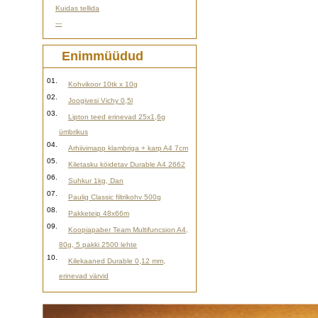
Kuidas tellida
---
Enimmüüdud
01.
Kohvikoor 10tk x 10g
02.
Joogivesi Vichy 0,5l
03.
Lipton teed erinevad 25x1,6g
ümbrikus
04.
Arhiivimapp klambriga + karp A4 7cm
05.
Kiletasku köidetav Durable A4 2662
06.
Suhkur 1kg, Dan
07.
Paulig Classic filtrikohv 500g
08.
Pakketeip 48x66m
09.
Koopiapaber Team Multifuncsion A4,
80g, 5 pakki 2500 lehte
10.
Kilekaaned Durable 0,12 mm,
erinevad värvid