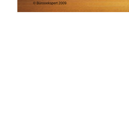
© Bürooekspert 2009