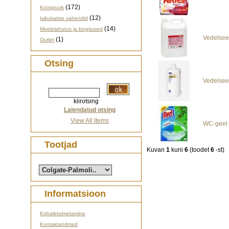
(172)
Kööginurk
(12)
Isikukaitse vahendid
(14)
Meelelahutus ja kingitused
Vedelseep
(1)
Outlet
Otsing
Vedelsee
kiirotsing
Laiendatud otsing
View All Items
WC-geel 
Tootjad
Kuvan
1
kuni
6
(toodet
6
-st)
Informatsioon
Kohaletoimetamine
Kontaktandmed