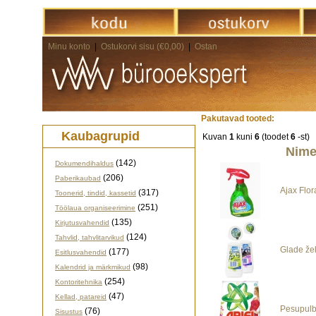
Minu konto
|
Ostukorvi sisu (€0,00)
|
Ostan
Pakutavad tooted:
Kaubagrupid
Kuvan
1
kuni
6
(toodet
6
-st)
Nime
(142)
Dokumendihaldus
(206)
Paberikaubad
Ajax Flor
(317)
Toonerid, tindid, kassetid
(251)
Töölaua organiseerimine
(135)
Kirjutusvahendid
(124)
Tahvlid, tahvlitarvikud
Glade že
(177)
Esitlusvahendid
(98)
Kalendrid ja märkmikud
(254)
Kontoritehnika
(47)
Kellad, patareid
Pesupulbe
(76)
Sisustus