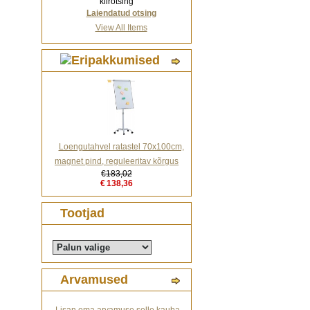
kiirotsing
Laiendatud otsing
View All Items
Loengutahvel ratastel 70x100cm,
magnet pind, reguleeritav kõrgus
€183,02
€138,36
Tootjad
Arvamused