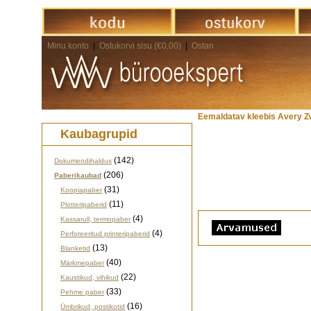
Minu konto
|
Ostukorvi sisu (€0,00)
|
Ostan
Eemaldatav kleebis Avery Z
Kaubagrupid
(142)
Dokumendihaldus
(206)
Paberikaubad
(31)
Koopiapaber
(11)
Plotteripaberid
(4)
Kassarull, termopaber
(4)
Perforeeritud printeripaberid
(13)
Blanketid
(40)
Märkmepaber
(22)
Kaustikud, vihikud
(33)
Pehme paber
(16)
Ümbrikud, postikotid