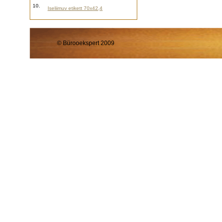
10.
Iseliimuv etikett 70x42,4
© Bürooekspert 2009