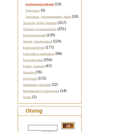
(19)
Iseliimuvad etiketid
(3)
Fotopaber
(10)
Joonistus-, joonestuspaber, kalka
(317)
Toonerid, tindid, kassetid
(251)
Töölaua organiseerimine
(135)
Kirjutusvahendid
(124)
Tahvlid, tahvlitarvikud
(177)
Esitlusvahendid
(98)
Kalendrid ja märkmikud
(254)
Kontoritehnika
(47)
Kellad, patareid
(76)
Sisustus
(172)
Kööginurk
(12)
Isikukaitse vahendid
(14)
Meelelahutus ja kingitused
(1)
Outlet
Otsing