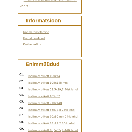
Lisan oma arvamuse selle kauba
kohta!
Informatsioon
Kohaletoimetamine
Kontaktandmed
Kuidas tellida
---
Enimmüüdud
01.
Iseliimuv etikett 105x74
02.
Iseliimuv etikett 105x148 mm
03.
Iseliimuv etikett 52,5x29,7 40tk lehel
04.
Iseliimuv etikett 105x57
05.
Iseliimuv etikett 210x148
06.
Iseliimuv etikett 66x33,8 24tk lehel
07.
Iseliimuv etikett 70x36 mm 24tk lehel
08.
Iseliimuv etikett 38x21,2 65tk lehel
09.
Iseliimuv etikett 48,5x25,4 44tk lehel