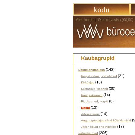
Minu konto
|
Ostukorvi sisu (€0,00)
Kaubagrupid
(142)
Dokumendihaldus
(21)
Registraatorid, vahelehed
(16)
Kiirköitjad
(30)
Kiletaskud -kaaned
(14)
Rõngaskaaned
(8)
Rippkaaned, -kapid
(13)
Mapid
(14)
Arhiveerimine
(9
Augutugevdajad siinid köiteklambrid
(17)
Järjehoidjad ehk indeksid
(206)
Paberikaubad