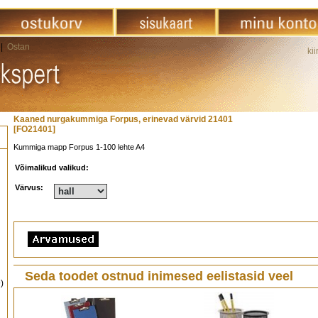
|
Ostan
kii
Kaaned nurgakummiga Forpus, erinevad värvid 21401
[FO21401]
Kummiga mapp Forpus 1-100 lehte A4
Võimalikud valikud:
Värvus:
Seda toodet ostnud inimesed eelistasid veel
)