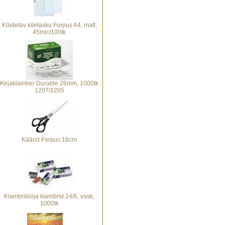
Köidetav kiletasku Forpus A4, matt,
45mic/100tk
Kirjaklamber Durable 26mm, 1000tk
1207/1205
Käärid Forpus 16cm
Klambrilööja klambrid 24/6, vask,
1000tk