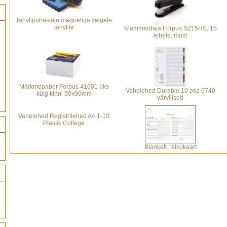
Tahvlipuhastaja magnetiga valgele
tahvlile
Klammerdaja Forpus S215HS, 15
lehele, must
Märkmepaber Forpus 41601 üks
Vahelehed Durable 10 osa 6740
külg kinni 90x90mm
värvilised
Vahelehed Registrilehed A4 1-10
Plastik College
Blankett- Isikukaart