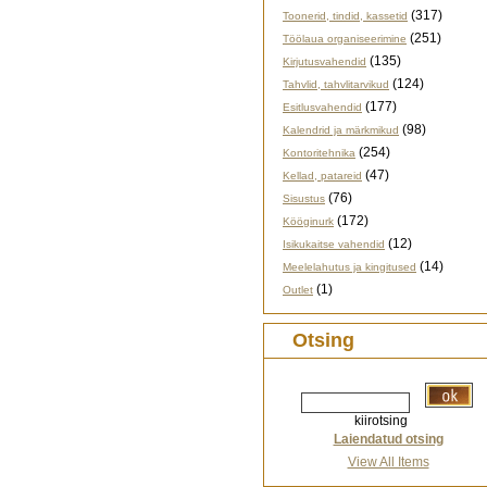
(317)
Toonerid, tindid, kassetid
(251)
Töölaua organiseerimine
(135)
Kirjutusvahendid
(124)
Tahvlid, tahvlitarvikud
(177)
Esitlusvahendid
(98)
Kalendrid ja märkmikud
(254)
Kontoritehnika
(47)
Kellad, patareid
(76)
Sisustus
(172)
Kööginurk
(12)
Isikukaitse vahendid
(14)
Meelelahutus ja kingitused
(1)
Outlet
Otsing
kiirotsing
Laiendatud otsing
View All Items