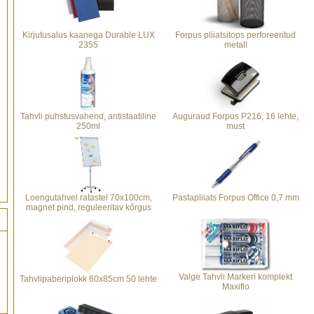
Kirjutusalus kaanega Durable LUX
Forpus pliiatsitops perforeeritud
2355
metall
Tahvli puhstusvahend, antistaatiline
Auguraud Forpus P216, 16 lehte,
250ml
must
Loengutahvel ratastel 70x100cm,
Pastapliiats Forpus Office 0,7 mm
magnet pind, reguleeritav kõrgus
Valge Tahvli Markeri komplekt
Tahvlipaberiplokk 60x85cm 50 lehte
Maxiflo