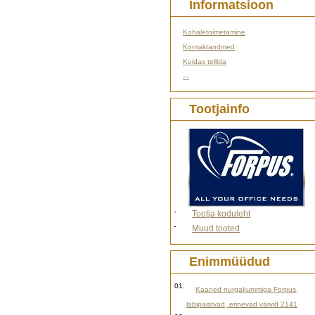
Informatsioon
Kohaletoimetamine
Kontaktandmed
Kuidas tellida
---
Tootjainfo
-
Tootja koduleht
-
Muud tooted
Enimmüüdud
01.
Kaaned nurgakummiga Forpus,
läbipaistvad, erinevad värvid 2141