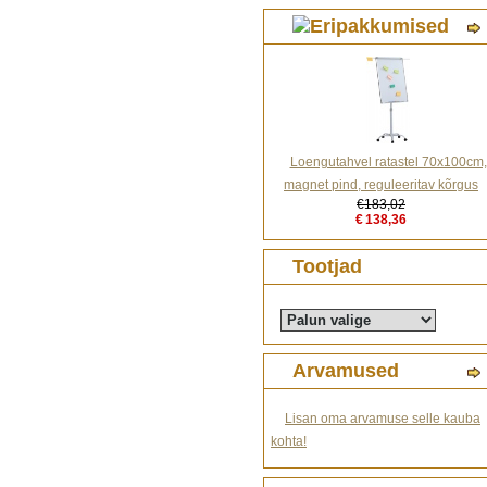
Loengutahvel ratastel 70x100cm,
magnet pind, reguleeritav kõrgus
€183,02
€138,36
Tootjad
Arvamused
Lisan oma arvamuse selle kauba
kohta!