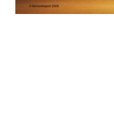
© Bürooekspert 2009