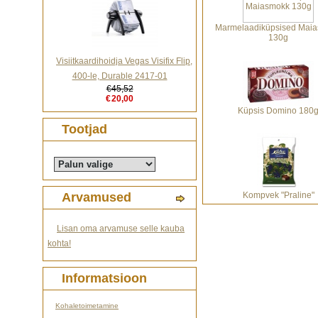
Marmelaadiküpsised Mai
130g
Visiitkaardihoidja Vegas Visifix Flip,
400-le, Durable 2417-01
€45,52
€20,00
Küpsis Domino 180
Tootjad
Arvamused
Kompvek "Praline"
Lisan oma arvamuse selle kauba
kohta!
Informatsioon
Kohaletoimetamine