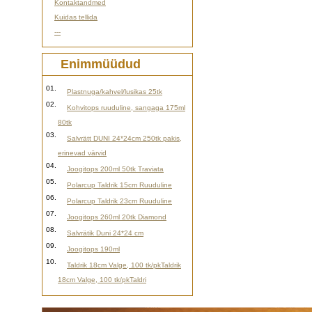
Kontaktandmed
Kuidas tellida
---
Enimmüüdud
01.
Plastnuga/kahvel/lusikas 25tk
02.
Kohvitops ruuduline, sangaga 175ml
80tk
03.
Salvrätt DUNI 24*24cm 250tk pakis,
erinevad värvid
04.
Joogitops 200ml 50tk Traviata
05.
Polarcup Taldrik 15cm Ruuduline
06.
Polarcup Taldrik 23cm Ruuduline
07.
Joogitops 260ml 20tk Diamond
08.
Salvrätik Duni 24*24 cm
09.
Joogitops 190ml
10.
Taldrik 18cm Valge, 100 tk/pkTaldrik
18cm Valge, 100 tk/pkTaldri