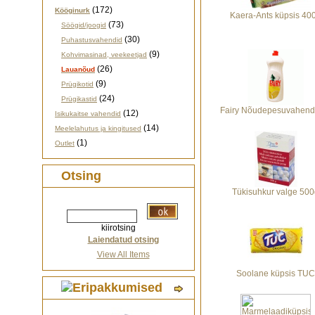
(172)
Kööginurk
Kaera-Ants küpsis 40
(73)
Söögid/joogid
(30)
Puhastusvahendid
(9)
Kohvimasinad, veekeetjad
(26)
Lauanõud
(9)
Prügikotid
(24)
Prügikastid
Fairy Nõudepesuvahend 
(12)
Isikukaitse vahendid
(14)
Meelelahutus ja kingitused
(1)
Outlet
Otsing
Tükisuhkur valge 50
kiirotsing
Laiendatud otsing
View All Items
Soolane küpsis TUC