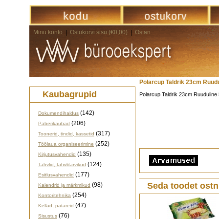
Minu konto
|
Ostukorvi sisu (€0,00)
|
Ostan
Polarcup Taldrik 23cm Ruudu
Kaubagrupid
Polarcup Taldrik 23cm Ruuduline 
(142)
Dokumendihaldus
(206)
Paberikaubad
(317)
Toonerid, tindid, kassetid
(252)
Töölaua organiseerimine
(135)
Kirjutusvahendid
(124)
Tahvlid, tahvlitarvikud
(177)
Esitlusvahendid
Seda toodet ostn
(98)
Kalendrid ja märkmikud
(254)
Kontoritehnika
(47)
Kellad, patareid
(76)
Sisustus