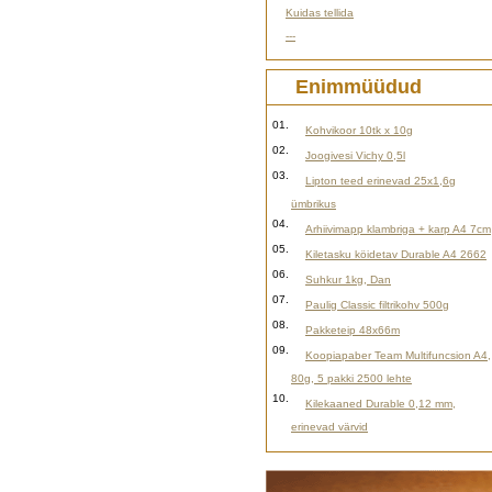
Kuidas tellida
---
Enimmüüdud
01.
Kohvikoor 10tk x 10g
02.
Joogivesi Vichy 0,5l
03.
Lipton teed erinevad 25x1,6g
ümbrikus
04.
Arhiivimapp klambriga + karp A4 7cm
05.
Kiletasku köidetav Durable A4 2662
06.
Suhkur 1kg, Dan
07.
Paulig Classic filtrikohv 500g
08.
Pakketeip 48x66m
09.
Koopiapaber Team Multifuncsion A4,
80g, 5 pakki 2500 lehte
10.
Kilekaaned Durable 0,12 mm,
erinevad värvid