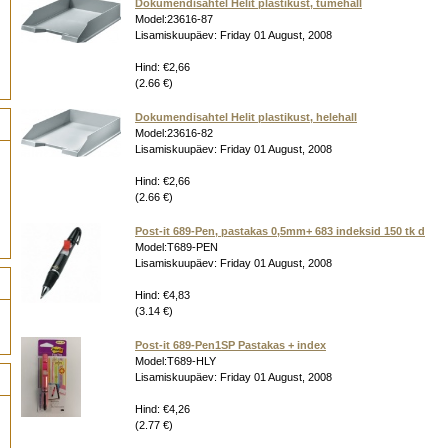
Dokumendisahtel Helit plastikust, tumehall
Model:23616-87
Lisamiskuupäev: Friday 01 August, 2008
Hind: €2,66
(2.66 €)
Dokumendisahtel Helit plastikust, helehall
Model:23616-82
Lisamiskuupäev: Friday 01 August, 2008
Hind: €2,66
(2.66 €)
Post-it 689-Pen, pastakas 0,5mm+ 683 indeksid 150 tk d
Model:T689-PEN
Lisamiskuupäev: Friday 01 August, 2008
Hind: €4,83
(3.14 €)
Post-it 689-Pen1SP Pastakas + index
Model:T689-HLY
Lisamiskuupäev: Friday 01 August, 2008
Hind: €4,26
(2.77 €)