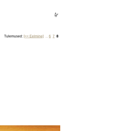
Tulemused:
[<< Eelmine]
...
6
7
8