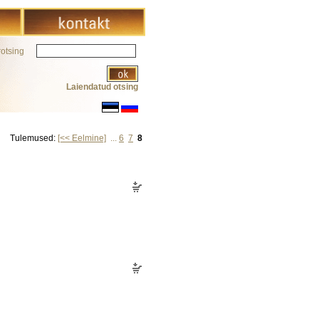
rotsing
Laiendatud otsing
Tulemused:
[<< Eelmine]
...
6
7
8