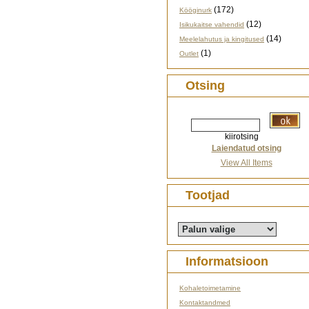
(172)
Kööginurk
(12)
Isikukaitse vahendid
(14)
Meelelahutus ja kingitused
(1)
Outlet
Otsing
kiirotsing
Laiendatud otsing
View All Items
Tootjad
Informatsioon
Kohaletoimetamine
Kontaktandmed