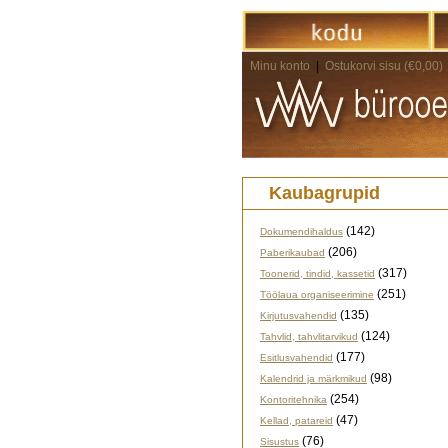
Minu konto
|
Ostukorvi sisu (€0,00)
Kaubagrupid
(142)
Dokumendihaldus
(206)
Paberikaubad
(317)
Toonerid, tindid, kassetid
(251)
Töölaua organiseerimine
(135)
Kirjutusvahendid
(124)
Tahvlid, tahvlitarvikud
(177)
Esitlusvahendid
(98)
Kalendrid ja märkmikud
(254)
Kontoritehnika
(47)
Kellad, patareid
(76)
Sisustus