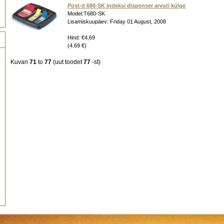
Post-it 680-SK indeksi dispenser arvuti külge
Model:T680-SK
Lisamiskuupäev: Friday 01 August, 2008
Hind: €4,69
(4.69 €)
Kuvan
71
to
77
(uut toodet
77
-st)