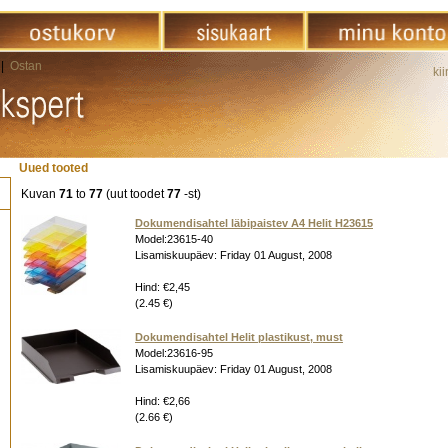
|
Ostan
kii
Uued tooted
Kuvan
71
to
77
(uut toodet
77
-st)
Dokumendisahtel läbipaistev A4 Helit H23615
Model:23615-40
Lisamiskuupäev: Friday 01 August, 2008
Hind: €2,45
(2.45 €)
Dokumendisahtel Helit plastikust, must
Model:23616-95
Lisamiskuupäev: Friday 01 August, 2008
Hind: €2,66
(2.66 €)