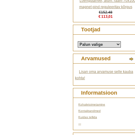
Loengutahvel, alum. raam 70x10
magnet pind reguleeritav kõrgus
€152,48
€113,01
Tootjad
Arvamused
Lisan oma arvamuse selle kauba
kohta!
Informatsioon
Kohaletoimetamine
Kontaktandmed
Kuidas tellida
---