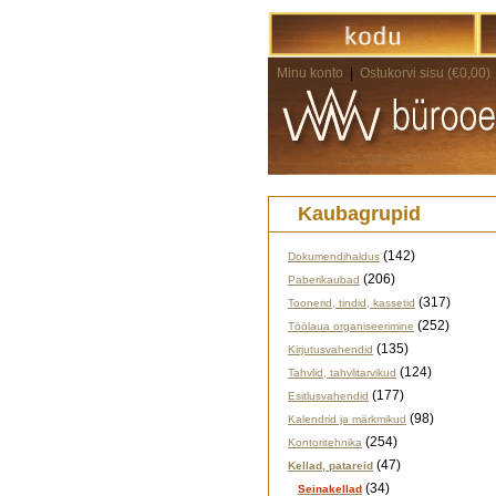
Minu konto
|
Ostukorvi sisu (€0,00)
Kaubagrupid
(142)
Dokumendihaldus
(206)
Paberikaubad
(317)
Toonerid, tindid, kassetid
(252)
Töölaua organiseerimine
(135)
Kirjutusvahendid
(124)
Tahvlid, tahvlitarvikud
(177)
Esitlusvahendid
(98)
Kalendrid ja märkmikud
(254)
Kontoritehnika
(47)
Kellad, patareid
(34)
Seinakellad