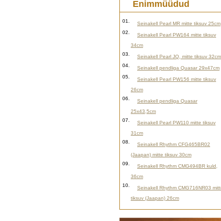
Enimmüüdud
01.
Seinakell Pearl MR mitte tiksuv 25cm
02.
Seinakell Pearl PW164 mitte tiksuv
34cm
03.
Seinakell Pearl JQ, mitte tiksuv 32cm
04.
Seinakell pendliga Quasar 29x47cm
05.
Seinakell Pearl PW156 mitte tiksuv
26cm
06.
Seinakell pendliga Quasar
25x43,5cm
07.
Seinakell Pearl PW110 mitte tiksuv
31cm
08.
Seinakell Rhythm CFG465BR02
(Jaapan) mitte tiksuv 30cm
09.
Seinakell Rhythm CMG494BR kuld,
36cm
10.
Seinakell Rhythm CMG716NR03 mitt
tiksuv (Jaapan) 26cm