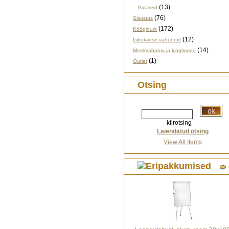
(13)
Patareid
(76)
Sisustus
(172)
Kööginurk
(12)
Isikukaitse vahendid
(14)
Meelelahutus ja kingitused
(1)
Outlet
Otsing
kiirotsing
Laiendatud otsing
View All Items