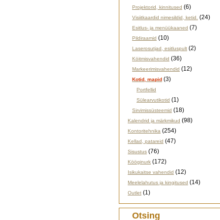
(6)
Projektorid, kinnitused
(24)
Visiitkaardid nimesildid, ketid.
(7)
Esitlus- ja menüükaaned
(10)
Pildiraamid
(2)
Laserosutjad, esitluspult
(36)
Köitmisvahendid
(12)
Markeerimisvahendid
(3)
Kotid, mapid
Portfellid
(1)
Sülearvutikotid
(18)
Sirvimissüsteemid
(98)
Kalendrid ja märkmikud
(254)
Kontoritehnika
(47)
Kellad, patareid
(76)
Sisustus
(172)
Kööginurk
(12)
Isikukaitse vahendid
(14)
Meelelahutus ja kingitused
(1)
Outlet
Otsing