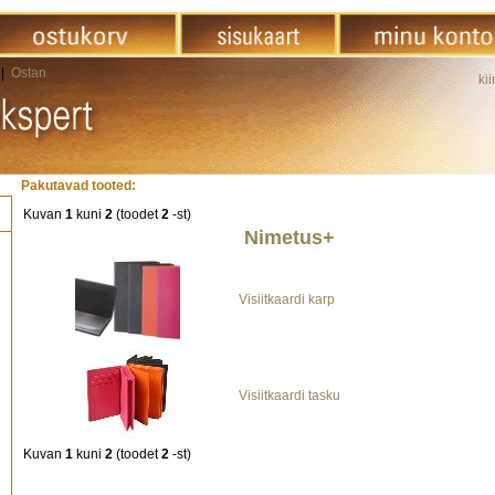
|
Ostan
kii
Pakutavad tooted:
Kuvan
1
kuni
2
(toodet
2
-st)
Nimetus+
Visiitkaardi karp
Visiitkaardi tasku
Kuvan
1
kuni
2
(toodet
2
-st)