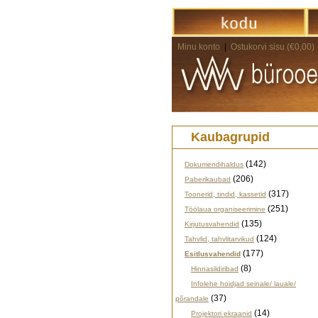
Minu konto
|
Ostukorvi sisu (€0,00)
Kaubagrupid
(142)
Dokumendihaldus
(206)
Paberikaubad
(317)
Toonerid, tindid, kassetid
(251)
Töölaua organiseerimine
(135)
Kirjutusvahendid
(124)
Tahvlid, tahvlitarvikud
(177)
Esitlusvahendid
(8)
Hinnasildiribad
Infolehe hoidjad seinale/ lauale/
(37)
põrandale
(14)
Projektori ekraanid