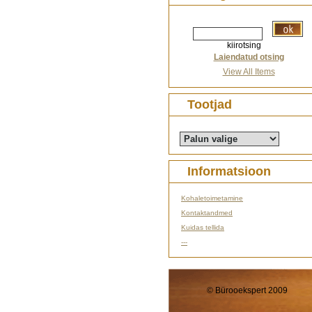
kiirotsing
Laiendatud otsing
View All Items
Tootjad
Informatsioon
Kohaletoimetamine
Kontaktandmed
Kuidas tellida
---
© Bürooekspert 2009