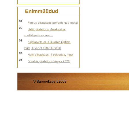
Enimmüüdud
01.
Forpus pliiatsitops perforeeritud metall
02.
Heliti pliiatsitops, 4-sektoriga,
poolläbipaistev, oranz
03.
Kirjatarvete alus Durable Optimo
must, 6 vahet 118x162x110
04.
Heliti pliitasitops, 4-sektoriga, must
05.
Durable pliiatsitops Vegas 7720
© Bürooekspert 2009