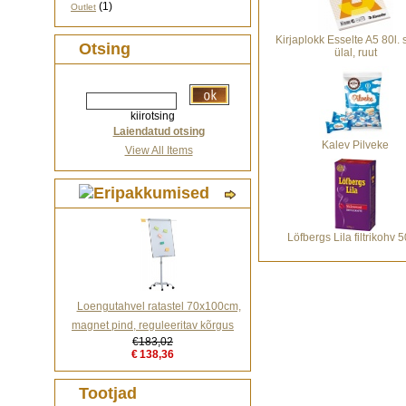
(1)
Outlet
Kirjaplokk Esselte A5 80l. 
Otsing
ülal, ruut
kiirotsing
Laiendatud otsing
Kalev Pilveke
View All Items
Löfbergs Lila filtrikohv 
Loengutahvel ratastel 70x100cm,
magnet pind, reguleeritav kõrgus
€183,02
€138,36
Tootjad