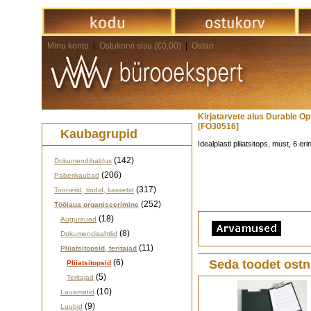
Minu konto
|
Ostukorvi sisu (€0,00)
|
Ostan
Kirjatarvete alus Durable O
[FO30516]
Kaubagrupid
Idealplasti pliiatsitops, must, 6 
(142)
Dokumendihaldus
(206)
Paberikaubad
(317)
Toonerid, tindid, kassetid
(252)
Töölaua organiseerimine
(18)
Augurauad
(8)
Dokumendisahtlid
(11)
Pliiatsitopsid, teritajad
(6)
Seda toodet ostn
Pliiatsitopsid
(5)
Teritajad
(10)
Lauamatid
(9)
Luubid