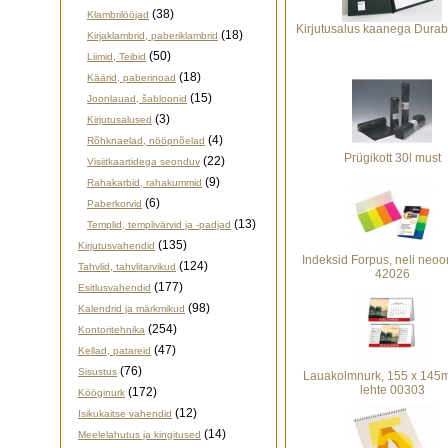
(38)
Klambrilööjad
Kirjutusalus kaanega Durab
(18)
Kirjaklambrid, paberiklambrid
(50)
Liimid, Teibid
(18)
Käärid, paberinoad
(15)
Joonlauad, šabloonid
(3)
Kirjutusalused
(4)
Rõhknaelad, nööpnõelad
Prügikott 30l must
(22)
Visiitkaartidega seonduv
(9)
Rahakarbid, rahakummid
(6)
Paberkorvid
(13)
Templid, templivärvid ja -padjad
(135)
Kirjutusvahendid
Indeksid Forpus, neli neoo
(124)
Tahvlid, tahvlitarvikud
42026
(177)
Esitlusvahendid
(98)
Kalendrid ja märkmikud
(254)
Kontoritehnika
(47)
Kellad, patareid
(76)
Sisustus
Lauakolmnurk, 155 x 145
lehte 00303
(172)
Kööginurk
(12)
Isikukaitse vahendid
(14)
Meelelahutus ja kingitused