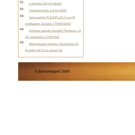
01.
L-Infoalus A6-A3 akrüül
02.
Infolehehoidja 1/3 A4 8587
03.
Seinasahtel FLEXIPLUS 2-ne A4
vertikaalne Durable 1709008400
04.
Infoalus seinale Durable Flexiboxx 12
A4 verikaalne 17097634
05.
Magnetraam iseliimuv Duraframe A4
Durable 4872 eri värvid 2tk
© Bürooekspert 2009