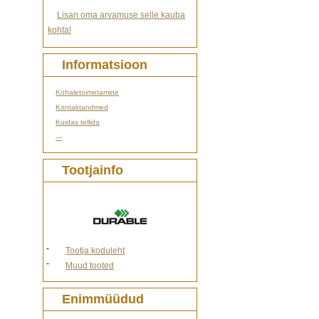
Lisan oma arvamuse selle kauba
kohta!
Informatsioon
Kohaletoimetamine
Kontaktandmed
Kuidas tellida
---
Tootjainfo
-
Tootja koduleht
-
Muud tooted
Enimmüüdud