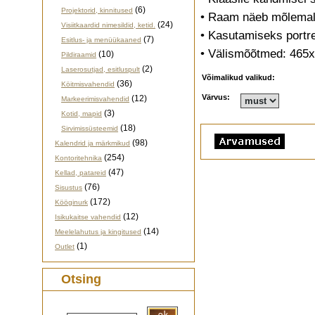
(6)
Projektorid, kinnitused
• Raam näeb mõlemalt 
(24)
Visiitkaardid nimesildid, ketid.
• Kasutamiseks portre
(7)
Esitlus- ja menüükaaned
• Välismõõtmed: 465
(10)
Pildiraamid
(2)
Laserosutjad, esitluspult
Võimalikud valikud:
(36)
Köitmisvahendid
Värvus:
(12)
Markeerimisvahendid
(3)
Kotid, mapid
(18)
Sirvimissüsteemid
(98)
Kalendrid ja märkmikud
(254)
Kontoritehnika
(47)
Kellad, patareid
(76)
Sisustus
(172)
Kööginurk
(12)
Isikukaitse vahendid
(14)
Meelelahutus ja kingitused
(1)
Outlet
Otsing