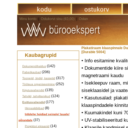
Minu konto
|
Ostukorvi sisu (€0,00)
|
Ostan
Plakatiraam klaaspinnale Du
[Durable 5004]
Kaubagrupid
• Info esitamine kvalit
(142)
Dokumendihaldus
• Dokumentide kiire s
(206)
Paberikaubad
magnetraami kaudu
(317)
Toonerid, tindid, kassetid
• Isekleepuv raam, mi
(252)
Töölaua organiseerimine
siseklaasidel ja vaat
(135)
Kirjutusvahendid
(124)
Tahvlid, tahvlitarvikud
• Kasutusalad: plakati
(177)
Esitlusvahendid
klaaspindadele kinnit
(8)
Hinnasildiribad
• Kuumakindel kuni 7
Infolehe hoidjad seinale/ lauale/
• UV-stabiliseeritud k
(37)
põrandale
(14)
Projektori ekraanid
• Klaasile kandmisel 