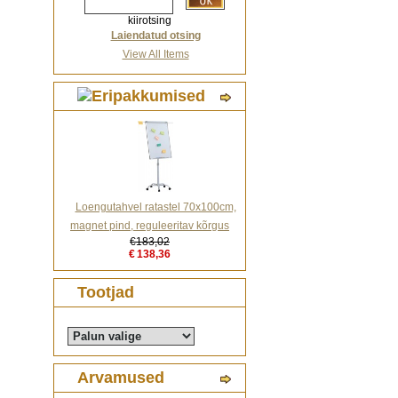
kiirotsing
Laiendatud otsing
View All Items
Loengutahvel ratastel 70x100cm,
magnet pind, reguleeritav kõrgus
€183,02
€138,36
Tootjad
Arvamused