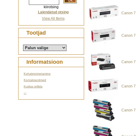
kiirotsing
Laiendatud otsing
Canon 7
View All Items
Tootjad
Canon 7
Informatsioon
Canon 7
Kohaletoimetamine
Kontaktandmed
Canon 7
Kuidas tellida
---
Canon 7