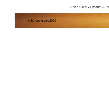
Kuvan
1
kuni
20
(toodet
30
-st
© Bürooekspert 2009