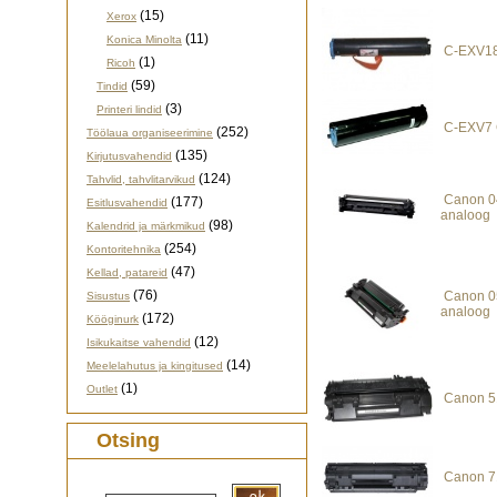
(15)
Xerox
(11)
Konica Minolta
C-EXV18
(1)
Ricoh
(59)
Tindid
(3)
Printeri lindid
C-EXV7 
(252)
Töölaua organiseerimine
(135)
Kirjutusvahendid
(124)
Tahvlid, tahvlitarvikud
Canon 0
(177)
Esitlusvahendid
analoog
(98)
Kalendrid ja märkmikud
(254)
Kontoritehnika
(47)
Kellad, patareid
(76)
Canon 0
Sisustus
analoog
(172)
Kööginurk
(12)
Isikukaitse vahendid
(14)
Meelelahutus ja kingitused
(1)
Outlet
Canon 5
Otsing
Canon 71