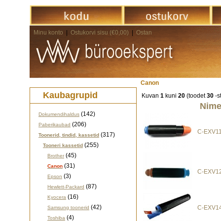
Minu konto
|
Ostukorvi sisu (€0,00)
|
Ostan
Canon
Kaubagrupid
Kuvan
1
kuni
20
(toodet
30
-st
Nime
(142)
Dokumendihaldus
(206)
Paberikaubad
C-EXV11
(317)
Toonerid, tindid, kassetid
(255)
Tooneri kassetid
(45)
Brother
(31)
Canon
C-EXV12
(3)
Epson
(87)
Hewlett-Packard
(16)
Kyocera
(42)
C-EXV14
Samsung toonerid
(4)
Toshiba