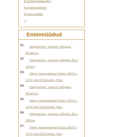
Kohaletoimetamine
Kontaktandmed
Kuidas tellida
---
Enimmüüdud
01.
Valgetahvel, magnet põhjaga
60x90cm
02.
Valgetahvel, magnet põhjaga 90 x
120cm
03.
Valge magnettahvel Delux 2010 x
1210 mm E3Ceramic /Värv
04.
Valgetahvel, magnet põhjaga
60x45cm
05.
Valge magnettahvel Delux 2510 x
1210 mm E3Ceramic /värv
06.
Valgetahvel, magnet põhjaga 90 x
180cm
07.
Valge magnettahvel Delux 3010 x
1210 mm E3Ceramic /värv