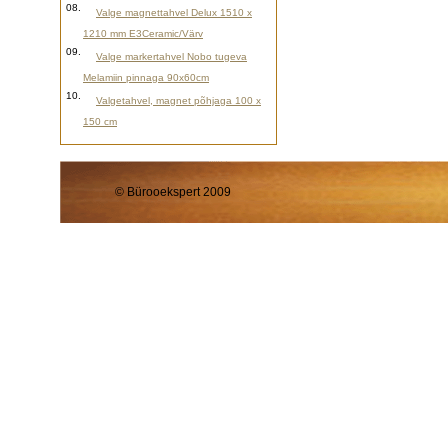
08.
Valge magnettahvel Delux 1510 x
1210 mm E3Ceramic/Värv
09.
Valge markertahvel Nobo tugeva
Melamiin pinnaga 90x60cm
10.
Valgetahvel, magnet põhjaga 100 x
150 cm
© Bürooekspert 2009