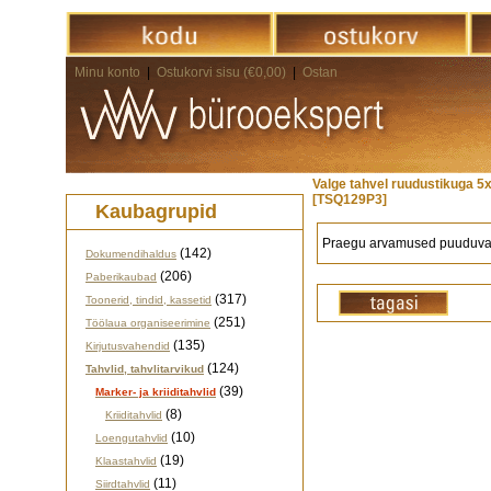
Minu konto
|
Ostukorvi sisu (€0,00)
|
Ostan
Valge tahvel ruudustikuga 
[TSQ129P3]
Kaubagrupid
Praegu arvamused puuduva
(142)
Dokumendihaldus
(206)
Paberikaubad
(317)
Toonerid, tindid, kassetid
(251)
Töölaua organiseerimine
(135)
Kirjutusvahendid
(124)
Tahvlid, tahvlitarvikud
(39)
Marker- ja kriiditahvlid
(8)
Kriiditahvlid
(10)
Loengutahvlid
(19)
Klaastahvlid
(11)
Siirdtahvlid