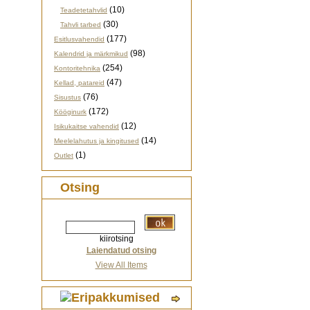
(10)
Teadetetahvlid
(30)
Tahvli tarbed
(177)
Esitlusvahendid
(98)
Kalendrid ja märkmikud
(254)
Kontoritehnika
(47)
Kellad, patareid
(76)
Sisustus
(172)
Kööginurk
(12)
Isikukaitse vahendid
(14)
Meelelahutus ja kingitused
(1)
Outlet
Otsing
kiirotsing
Laiendatud otsing
View All Items