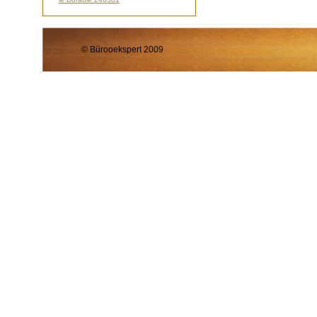
© Bürooekspert 2009