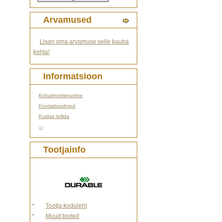
Arvamused
Lisan oma arvamuse selle kauba
kohta!
Informatsioon
Kohaletoimetamine
Kontaktandmed
Kuidas tellida
---
Tootjainfo
-
Tootja koduleht
-
Muud tooted