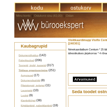
Minu konto
|
Ostukorvi sisu (€0,00)
|
Ostan
Visiitkaardimapp Visifix Ce
[240301]
Kaubagrupid
Nimekaardialbum Centium * 25 läbi
tähestikulises järjekorras * 4 
(142)
Dokumendihaldus
(206)
Paberikaubad
(317)
Toonerid, tindid, kassetid
(251)
Töölaua organiseerimine
(17)
Augurauad
(8)
Dokumendisahtlid
(11)
Pliiatsitopsid, teritajad
(10)
Lauamatid
Seda toodet ostn
(9)
Luubid
(38)
Klambrilööjad
(18)
Kirjaklambrid, paberiklambrid