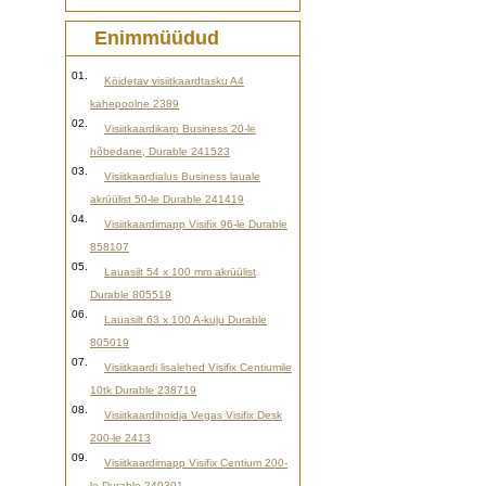
Enimmüüdud
01.
Köidetav visiitkaardtasku A4
kahepoolne 2389
02.
Visiitkaardikarp Business 20-le
hõbedane, Durable 241523
03.
Visiitkaardialus Business lauale
akrüülist 50-le Durable 241419
04.
Visiitkaardimapp Visifix 96-le Durable
858107
05.
Lauasilt 54 x 100 mm akrüülist
Durable 805519
06.
Lauasilt 63 x 100 A-kuju Durable
805019
07.
Visiitkaardi lisalehed Visifix Centiumile
10tk Durable 238719
08.
Visiitkaardihoidja Vegas Visifix Desk
200-le 2413
09.
Visiitkaardimapp Visifix Centium 200-
le Durable 240301