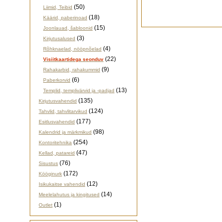
(50)
Liimid, Teibid
(18)
Käärid, paberinoad
(15)
Joonlauad, šabloonid
(3)
Kirjutusalused
(4)
Rõhknaelad, nööpnõelad
(22)
Visiitkaartidega seonduv
(9)
Rahakarbid, rahakummid
(6)
Paberkorvid
(13)
Templid, templivärvid ja -padjad
(135)
Kirjutusvahendid
(124)
Tahvlid, tahvlitarvikud
(177)
Esitlusvahendid
(98)
Kalendrid ja märkmikud
(254)
Kontoritehnika
(47)
Kellad, patareid
(76)
Sisustus
(172)
Kööginurk
(12)
Isikukaitse vahendid
(14)
Meelelahutus ja kingitused
(1)
Outlet