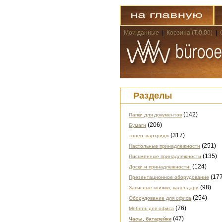
Мои данные
|
Корзина (Ђ0,00)
|
Разделы
(142)
Папки для документов
(206)
Бумаги
(317)
тонер, картридж
(251)
Настольные принадлежности
(135)
Письменные принадлежности
(124)
Доски и принадлежности.
(177
Презентационное оборудование
(98)
Записные книжки, календари
(254)
Оборудование для офиса
(76)
Мебель для офиса
(47)
Часы, батарейки