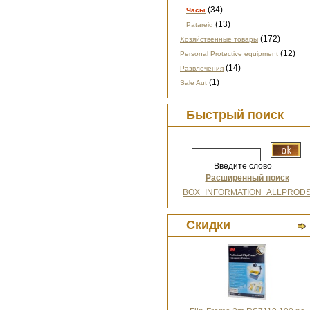
(34)
Часы
(13)
Patareid
(172)
Хозяйственные товары
(12)
Personal Protective equipment
(14)
Развлечения
(1)
Sale Aut
Быстрый поиск
Введите слово
Расширенный поиск
BOX_INFORMATION_ALLPROD
Скидки