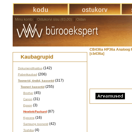
Minu konto
|
Ostukorvi sisu (€0,00)
|
Ostan
CB436a HP36a Analoog 
[cb436a]
Kaubagrupid
(142)
Dokumendihaldus
(206)
Paberikaubad
(317)
Toonerid, tindid, kassetid
(255)
Tooneri kassetid
(45)
Brother
(31)
Canon
(3)
Epson
(87)
Hewlett-Packard
(16)
Kyocera
(42)
Samsung toonerid
(4)
Toshiba