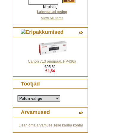
kiirotsing
Laiendatud otsing
View All Items
Canon 713 originaal, HP436a
€95,81
€1,54
Tootjad
Arvamused
Lisan oma arvamuse selle kauba kohta!