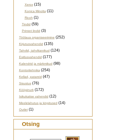
(15)
Xerox
(11)
Konica Minolta
(1)
Ricoh
(59)
Tindid
(3)
Printeri lindid
(252)
Töölaua organiseerimine
(135)
Kirjutusvahendid
(124)
Tahvlid, tahvlitarvikud
(177)
Esitlusvahendid
(98)
Kalendrid ja märkmikud
(254)
Kontoritehnika
(47)
Kellad, patareid
(76)
Sisustus
(172)
Kööginurk
(12)
Isikukaitse vahendid
(14)
Meelelahutus ja kingitused
(1)
Outlet
Otsing