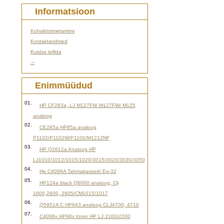
Informatsioon
Kohaletoimetamine
Kontaktandmed
Kuidas tellida
---
Enimmüüdud
01.
HP CF283a, LJ M127FN/ M127FW/ M125
analoog
02.
CE285a HP85a analoog
P1102/P1102W/P1100/M1212NF
03.
HP Q2612a Analoog HP
LJ1010/1012/1015/1020/3015/3020/3030/3050
04.
Hp C4096A Tahmakassett/ Ep-32
05.
HP124a black Q6000 analoog, Clj
1600,2600, 2605/CM1015/1017
06.
Q5951A C HP643 analoog CLJ4700, 4710
07.
C4096x HP96x toner HP LJ 2100/2200