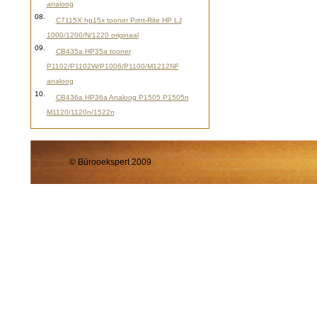
analoog
08.
C7115X hp15x tooner Print-Rite HP LJ
1000/1200/N/1220 originaal
09.
CB435a HP35a tooner
P1102/P1102W/P1006/P1100/M1212NF
analoog
10.
CB436a HP36a Analoog P1505 P1505n
M1120/1120n/1522n
© Bürooekspert 2009